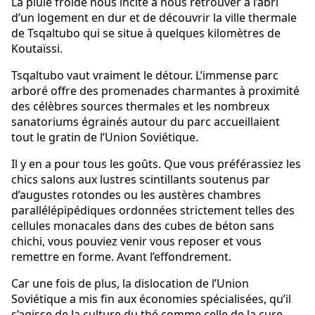
La pluie froide nous incite à nous retrouver à l’abri
d’un logement en dur et de découvrir la ville thermale
de Tsqaltubo qui se situe à quelques kilomètres de
Koutaïssi.
Tsqaltubo vaut vraiment le détour. L’immense parc
arboré offre des promenades charmantes à proximité
des célèbres sources thermales et les nombreux
sanatoriums égrainés autour du parc accueillaient
tout le gratin de l’Union Soviétique.
Il y en a pour tous les goûts. Que vous préférassiez les
chics salons aux lustres scintillants soutenus par
d’augustes rotondes ou les austères chambres
parallélépipédiques ordonnées strictement telles des
cellules monacales dans des cubes de béton sans
chichi, vous pouviez venir vous reposer et vous
remettre en forme. Avant l’effondrement.
Car une fois de plus, la dislocation de l’Union
Soviétique a mis fin aux économies spécialisées, qu’il
s’agisse de la culture du thé comme celle de la cure