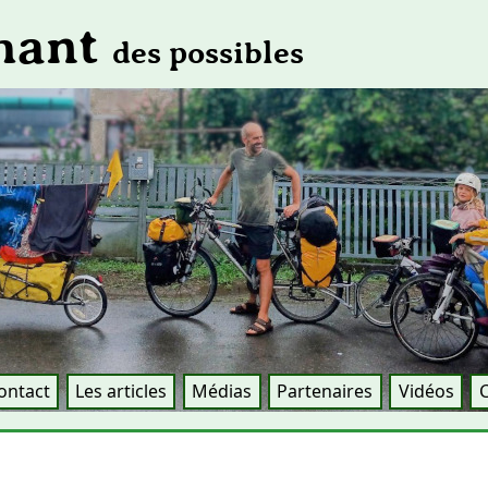
Chant
des possibles
ontact
Les articles
Médias
Partenaires
Vidéos