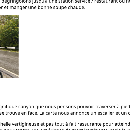
 dégringolons jusqu’à une station service / restaurant où
er et manger une bonne soupe chaude.
nifique canyon que nous pensons pouvoir traverser à pieds 
se trouve en face. La carte nous annonce un escalier et un 
elle vertigineuse et pas tout à fait rassurante pour attein