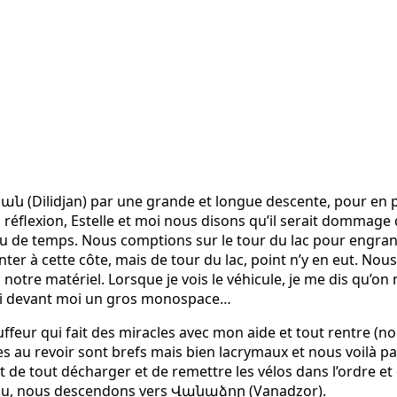
ն (Dilidjan) par une grande et longue descente, pour en p
éflexion, Estelle et moi nous disons qu’il serait dommage 
eu de temps. Nous comptions sur le tour du lac pour engran
er à cette côte, mais de tour du lac, point n’y en eut. Nou
otre matériel. Lorsque je vois le véhicule, je me dis qu’on
j’ai devant moi un gros monospace…
ffeur qui fait des miracles avec mon aide et tout rentre (n
es au revoir sont brefs mais bien lacrymaux et nous voilà p
ffit de tout décharger et de remettre les vélos dans l’ordre e
ou, nous descendons vers Վանաձոր (Vanadzor).