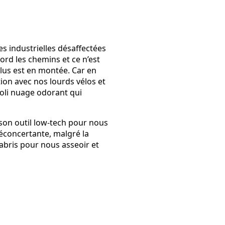
es industrielles désaffectées
rd les chemins et ce n’est
plus est en montée. Car en
on avec nos lourds vélos et
joli nuage odorant qui
 son outil low-tech pour nous
déconcertante, malgré la
 abris pour nous asseoir et