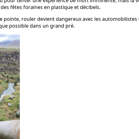
rd pour tenter une expérience de mort imminente, mais la vue
des fêtes foraines en plastique et décibels.
e pointe, rouler devient dangereux avec les automobilistes
que possible dans un grand pré.