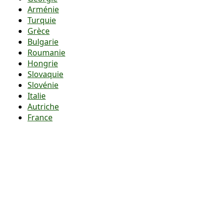
Arménie
Turquie
Grèce
Bulgarie
Roumanie
Hongrie
Slovaquie
Slovénie
Italie
Autriche
France