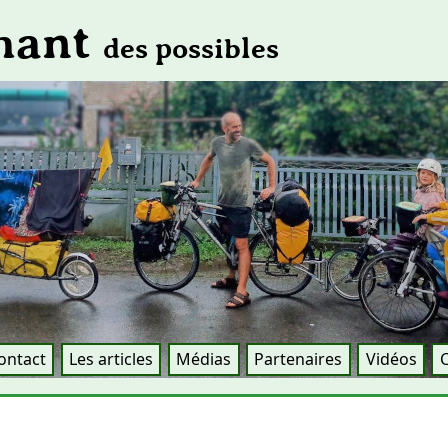
Chant
des possibles
ontact
Les articles
Médias
Partenaires
Vidéos